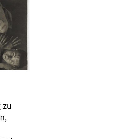
zu 
, 