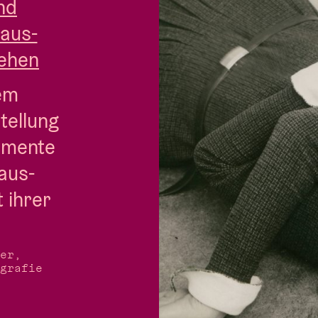
nd
haus-
sehen
m 
ellung 
imente 
aus-
ihrer 
er,
grafie