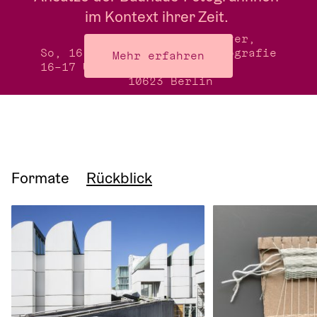
im Kontext ihrer Zeit. 
Treffpunkt: Foyer,
So, 16.8.26
Museum für Fotografie
Mehr erfahren
16–17 Uhr
Jebensstraße 2,
10623 Berlin 
Formate
Rückblick