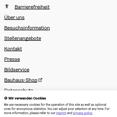
Barrierefreiheit
Über uns
Besuchsinformation
Stellenangebote
Kontakt
Presse
Bildservice
Bauhaus-Shop
Datenschutz
🍪 Wir verwenden Cookies
Impressum
We use necessary cookies for the operation of this site as well as optional 
ones for anonymous statistics. You can adjust your selection at any time. For 
Cookie Consent
more information, please refer to our 
imprint
 and 
privacy policy
.