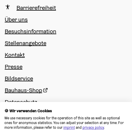
Barrierefreiheit
Über uns
Besuchsinformation
Stellenangebote
Kontakt
Presse
Bildservice
Bauhaus-Shop
Datenschutz
🍪 Wir verwenden Cookies
Impressum
We use necessary cookies for the operation of this site as well as optional 
ones for anonymous statistics. You can adjust your selection at any time. For 
Cookie Consent
more information, please refer to our 
imprint
 and 
privacy policy
.