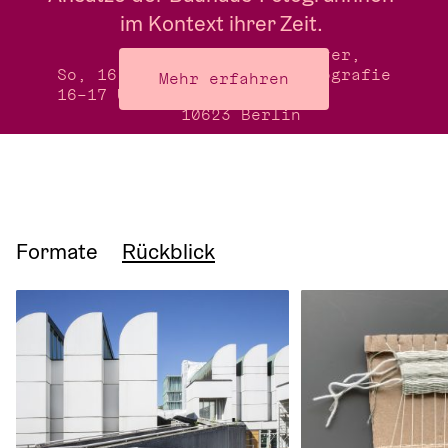
im Kontext ihrer Zeit. 
Treffpunkt: Foyer,
So, 16.8.26
Museum für Fotografie
Mehr erfahren
16–17 Uhr
Jebensstraße 2,
10623 Berlin 
Formate
Rückblick