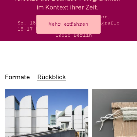
im Kontext ihrer Zeit. 
Treffpunkt: Foyer,
So, 16.8.26
Museum für Fotografie
Mehr erfahren
16–17 Uhr
Jebensstraße 2,
10623 Berlin 
Formate
Rückblick