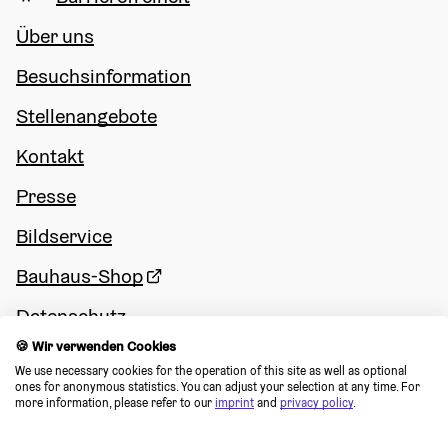
Über uns
Besuchsinformation
Stellenangebote
Kontakt
Presse
Bildservice
Bauhaus-Shop
Datenschutz
🍪 Wir verwenden Cookies
Impressum
We use necessary cookies for the operation of this site as well as optional 
ones for anonymous statistics. You can adjust your selection at any time. For 
Cookie Consent
more information, please refer to our 
imprint
 and 
privacy policy
.