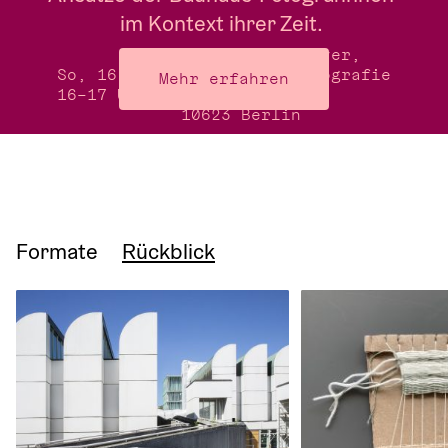
im Kontext ihrer Zeit. 
Treffpunkt: Foyer,
So, 16.8.26
Museum für Fotografie
Mehr erfahren
16–17 Uhr
Jebensstraße 2,
10623 Berlin 
Formate
Rückblick