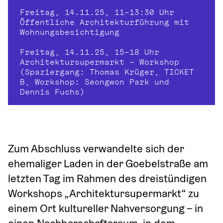
Freitag, 14.11.25, 11–13:30 Uhr
Öffentliche Architekturführung mit 
Wohnungsbesichtigung
Freitag, 14.11.25, 15–18 Uhr
Architektursupermarkt – Workshop 
(Spaziergang: Thomas Krüger, TICKET 
B, Workshop: Seongwon Park und 
Dennis Fuchs)
Zum Abschluss verwandelte sich der 
ehemaliger Laden in der Goebelstraße am 
letzten Tag im Rahmen des dreistündigen 
Workshops „Architektursupermarkt“ zu 
einem Ort kultureller Nahversorgung – in 
einen Nachbarschaftsraum, in dem 