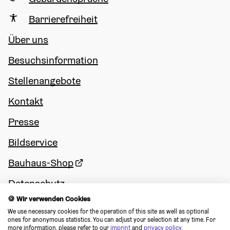
Barrierefreiheit
Über uns
Besuchsinformation
Stellenangebote
Kontakt
Presse
Bildservice
Bauhaus-Shop
Datenschutz
🍪 Wir verwenden Cookies
Impressum
We use necessary cookies for the operation of this site as well as optional 
ones for anonymous statistics. You can adjust your selection at any time. For 
Cookie Consent
more information, please refer to our 
imprint
 and 
privacy policy
.