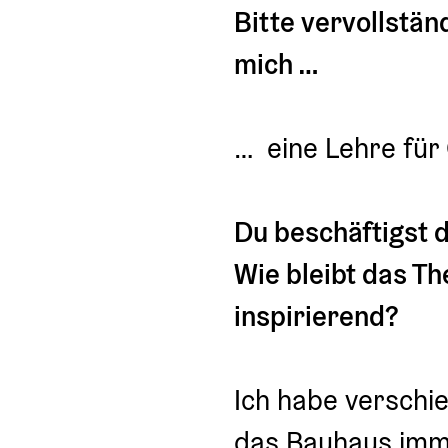
Bitte vervollstän
mich …
…  eine Lehre fü
Du beschäftigst 
Wie bleibt das Th
inspirierend?
Ich habe verschie
das Bauhaus imme