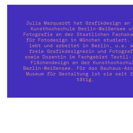
Julia Marquardt hat Grafikdesign an 
Kunsthochschule Berlin-Weißensee un
Fotografie an der Staatlichen Fachaka
für Fotodesign in München studiert. 
lebt und arbeitet in Berlin, u.a. a
freie Grafikdesignerin und Fotograf
sowie Dozentin im Fachgebiet Textil- 
Flächendesign an der Kunsthochschul
Berlin-Weißensee. Für das Bauhaus-Arc
Museum für Gestaltung ist sie seit 2
tätig.