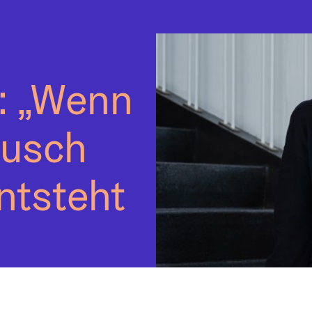
Geöffnet bis 18 Uhr
: „Wenn
ausch
ntsteht