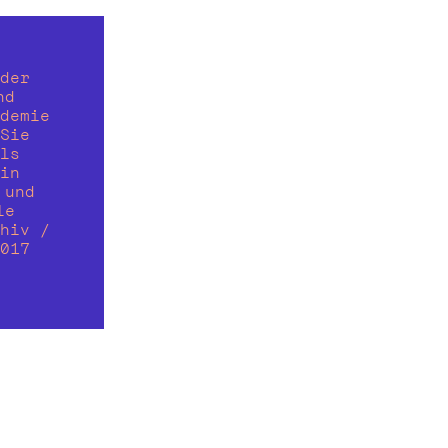
der 
d 
demie 
Sie 
ls 
in 
und 
e 
hiv / 
017 