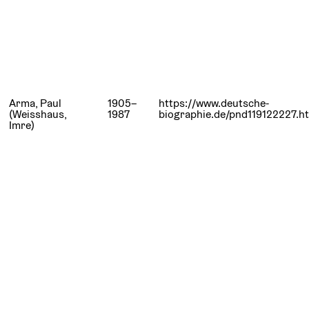
Arma, Paul
1905–
https://www.deutsche-
(Weisshaus,
1987
biographie.de/pnd119122227.h
Imre)