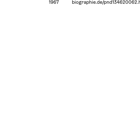
1967
biographie.de/pnd134620062.