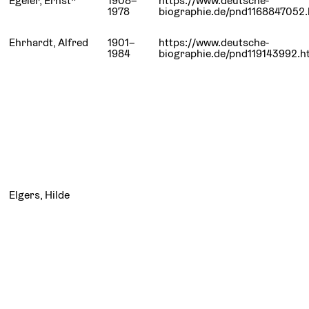
Egeler, Ernst*
1908–
https://www.deutsche-
1978
biographie.de/pnd1168847052.
Ehrhardt, Alfred
1901–
https://www.deutsche-
1984
biographie.de/pnd119143992.h
Elgers, Hilde