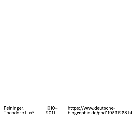
Feininger,
1910–
https://www.deutsche-
Theodore Lux*
2011
biographie.de/pnd119391228.h