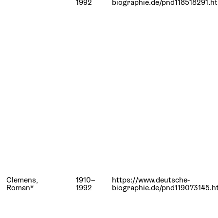
1992
biographie.de/pnd118518291.h
Clemens,
1910–
https://www.deutsche-
Roman*
1992
biographie.de/pnd119073145.h