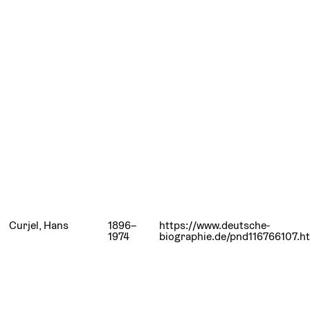
Curjel, Hans
1896–
https://www.deutsche-
1974
biographie.de/pnd116766107.h