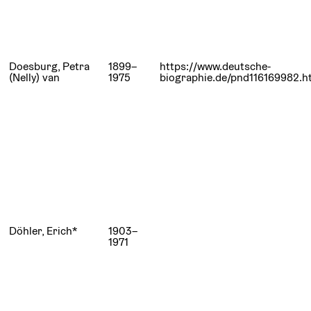
Doesburg, Petra
1899–
https://www.deutsche-
(Nelly) van
1975
biographie.de/pnd116169982.h
Döhler, Erich*
1903–
1971